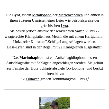
Die
Lyra
, ist ein
Metallophon
der
Marschkapellen
und ähnelt in
ihren äußeren Umrissen einer
Leier
wie beispielsweise der
griechischen
Lyra
.
Sie besitzt jedoch anstelle der senkrechten
Saiten
25 bis 27
waagerechte Klangplatten aus Metall, die mit einem Hartgummi-,
Holz- oder Kunststoff-Schlägel angeschlagen werden.
Bass-Lyren sind in der Regel mit 22 Klangplatten ausgestattet.
Das
Marimbaphon
, ist ein Aufschlag
idiophon
, dessen
Aufschlagstäbe mit Schlägeln angeschlagen werden. Sie gehört
zur Familie der Holz-Schlag
stabspiele
(
Xylophone
) und besitzt
einen bis zu
4
5½
Oktaven
großen Tonumfang
von C bis g