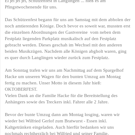
Ei jei jei jei, Schützenfest in Langlingen ... hieß es am
Pfingstwochenende für uns.
Das Schützenfest begann für uns am Samstag mit dem abholen der
noch amtierenden Könige. Doch bevor es soweit war, mussten erst
die einzelnen Abordnungen der Gastvereine vom neben dem
Festplatz liegenden Parkplatz musikalisch auf den Festplatz
gebracht werden. Dieses geschah im Wechsel mit den anderen
beiden Musikzügen. Nachdem alle Königen abgholt waren, ging
es quer durch Langlingen wieder zurück zum Festplatz.
Am Sonntag trafen wir uns am Nachmittag auf dem Spargelhof
Hacke um unseren Wagen für den bunten Umzug am Montag
fertig zu machen. Unser Motto in diesem Jahr hieß:
OKTOBERFEST.
Vielen Dank an die Familie Hacke für die Bereitstellung des
Anhängers sowie des Treckers inkl. Fahrer alle 2 Jahre.
Bevor der bunte Umzug dann am Montag losging, waren wir
wieder bei Wilfried Gerlof zum Bratwurst - Essen inkl.
Kaltgetränken eingeladen. Auch hierfür bedanken wir uns
nochmals rechtherzlich bei Wilfried und seiner Familie.